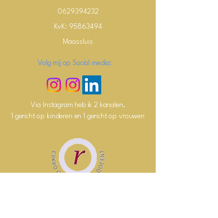
0629394232
KvK:
95863494
Maassluis
Volg mij op Social media:
Via Instagram heb ik 2 kanalen,
1 gericht op kinderen en 1 gericht op vrouwen