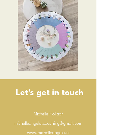
Let's get in touch
Michelle Hollaar
michelleangela.coaching@gmail.com
www.michelleangela.nl