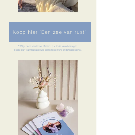
Koop hier 'Een zee van rust'
* Wil je deze kaartenset afhalen i.p.v. thuis laten bezorgen,
bestel dan via Whatsapp (zie contactgegevens onderaan pagina).